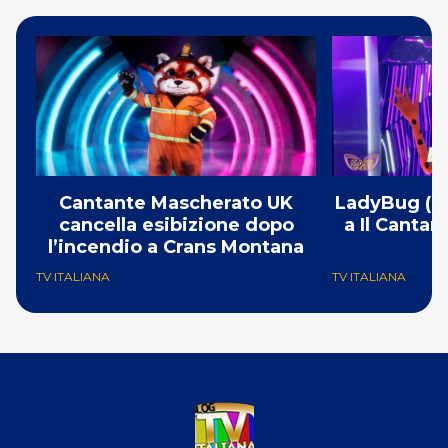
Cantante Mascherato UK
LadyBug (Mi
cancella esibizione dopo
a Il Canta
l’incendio a Crans Montana
F
TV ITALIANA
TV ITALIANA