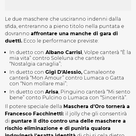
Le due maschere
che usciranno indenni dalla
sfida, entreranno a pieno titolo nella puntata e
dovranno
affrontare una manche di gara di
duetti.
Ecco le performance previste:
In duetto con
Albano Carrisi
, Volpe canterà “È la
mia vita” contro Soleluna che canterà
“Nostalgia canaglia”;
In duetto con
Gigi D’Alessio,
Camaleonte
canterà “Mon Amour” contro Lumaca o Gatta
con “Non mollare mai”;
In duetto con
Arisa
, Pinguino canterà “Mi sento
bene” conto Pulcino o Lumaca con “Sincerità”.
Il potere speciale della
Maschera d’Oro tornerà a
Francesco Facchinetti:
il jolly che gli consentirà
di
puntare il dito contro una delle maschere a
rischio eliminazione e di punirla qualora
indovinerà l’esatta identità
di chi si cela dietro