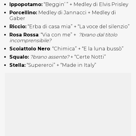
Ippopotamo:
“Beggin’ ” + Medley di Elvis Prisley
Porcellino:
Medley di Jannacci + Medley di
Gaber
Riccio:
“Erba di casa mia” + “La voce del silenzio”
Rosa Rossa
: “Via con me” +
?brano dal titolo
incomprensibile?
Scoiattolo Nero
: “Chimica” + “E la luna bussò”
Squalo:
?brano assente?
+ “Certe Notti”
Stella:
“Supereroi” + “Made in Italy”