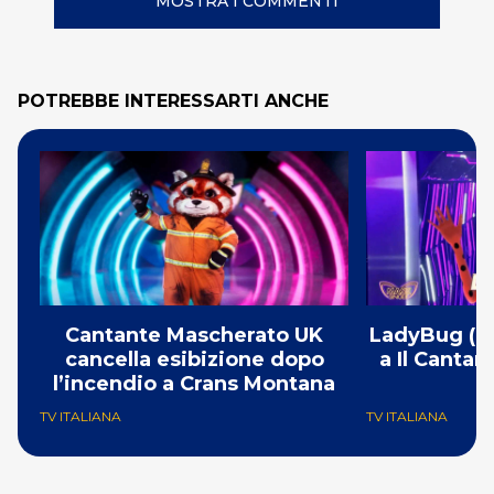
MOSTRA I COMMENTI
POTREBBE INTERESSARTI ANCHE
Cantante Mascherato UK
LadyBug (Mi
cancella esibizione dopo
a Il Canta
l’incendio a Crans Montana
F
TV ITALIANA
TV ITALIANA