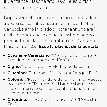
Il Cantante Mascherato 2023: le esibizioni
della prima puntata
Dopo aver rielaborato un più modi i due video
apparsi sui social realizzati nell’ufficio di Milly
Carlucci, siamo in grado di poter annunciare i
titoli dei brani che le dodici maschere hanno
preparato per la prima puntata de Il Cantante
Mascherato 2023.
Ecco la playlist della puntata:
Cavaliere Veneziano
: “Mentre tutto scorre” +
“Noi due nel mondo e nell’anima”
Cigno:
“La bambola” + Medley della Carrà
Ciuchino:
“Personalità” + “Nunta Raggae Più”
Colombi:
“Fatti mandare dalla mamma” +
Sesso
occasionale
“Triangolo” (il brano sbarrato è
stato rimosso e sostituito dalla bacheca in una
seconda ripresa)
Cricetina:
“Tu vuo’ fa l’americano” + “Dove sta
Zazà”