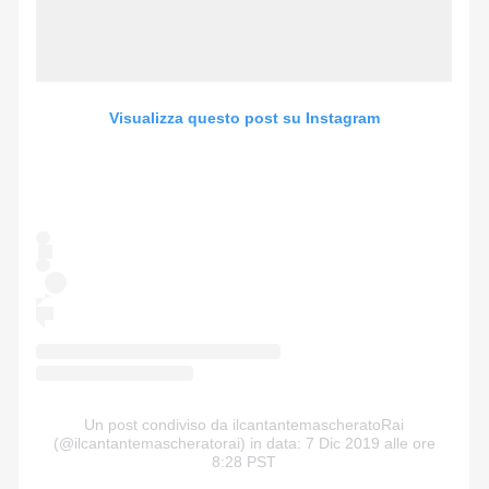
Visualizza questo post su Instagram
Un post condiviso da ilcantantemascheratoRai
(@ilcantantemascheratorai)
in data: 7 Dic 2019 alle ore
8:28 PST