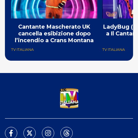
Cantante Mascherato UK
LadyBug (Mi
cancella esibizione dopo
a Il Canta
l’incendio a Crans Montana
F
TV ITALIANA
TV ITALIANA