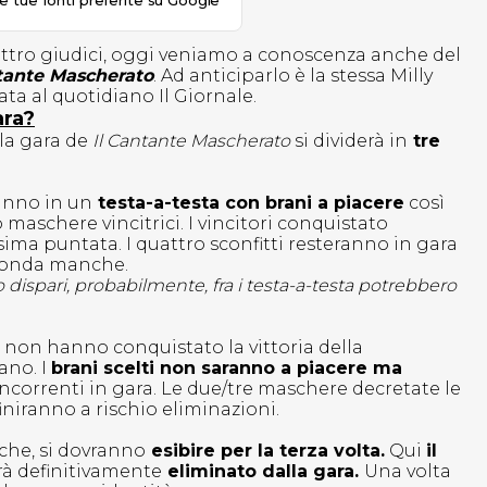
le tue fonti preferite su Google
attro giudici, oggi veniamo a conoscenza anche del
tante Mascherato
. Ad anticiparlo è la stessa Milly
ata al quotidiano Il Giornale.
ara?
 la gara de
Il Cantante Mascherato
si dividerà in
tre
ranno in un
testa-a-testa con brani a piacere
così
maschere vincitrici. I vincitori conquistato
sima puntata. I quattro sconfitti resteranno in gara
econda manche.
 dispari, probabilmente, fra i testa-a-testa potrebbero
non hanno conquistato la vittoria della
ano. I
brani scelti non saranno a piacere ma
ncorrenti in gara. Le due/tre maschere decretate le
niranno a rischio eliminazioni.
che, si dovranno
esibire per la terza volta.
Qui
il
rrà definitivamente
eliminato dalla gara.
Una volta