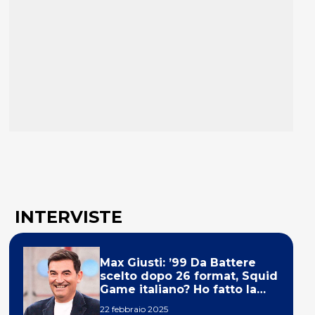
INTERVISTE
Max Giusti: ’99 Da Battere
scelto dopo 26 format, Squid
Game italiano? Ho fatto la
ola!’
22 febbraio 2025