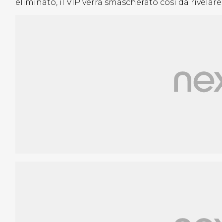
eliminato, il VIP verrà smascherato così da rivelare