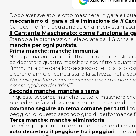
Aggiungi Tv Italiana tra 
Dopo aver svelato le otto maschere in gara e i qu
meccanismo di gara e di eliminazione de
Il Can
Carlucci nell’introduzione ad una intervista rilasci
Il Cantante Mascherato: come funziona la g
Stando alle dichiarazioni elaborate da Il Giornale,
manche per ogni puntata.
Prima manche: manche immunità
Nella prima puntata, gli otto concorrenti si sfide
da decretare quattro maschere sconfitte e quattro 
l’immunità che darà loro accesso diretto alla pros
e cercheranno di conquistare la salvezza nella s
NB: nelle puntate in cui i concorrenti sono in numero
essere aggiunti dei “trielli”.
Seconda manche: manche a tema
In questa seconda manche, tutte le maschere che 
precedente fase dovranno cantare un secondo br
dovranno seguire un tema comune per tutti
i co
peggiori di questo secondo giro di performance fi
Terza manche: manche eliminatoria
I due/tre peggiori concorrenti della seconda man
voto decreterà il peggiore fra i peggiori
, che ve