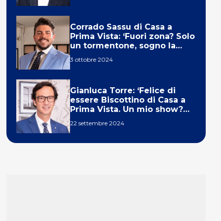
Corrado Sassu di Casa a
Prima Vista: ‘Fuori zona? Solo
un tormentone, sogno la
telecronaca di F1’
3 ottobre 2024
Gianluca Torre: ‘Felice di
essere Biscottino di Casa a
Prima Vista. Un mio show?
Un sogno’
22 settembre 2024