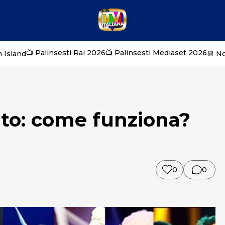
📺 Palinsesti Rai 2026
📺 Palinsesti Mediaset 2026
 Island
📆 N
ato: come funziona?
0
0