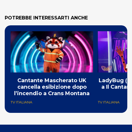
POTREBBE INTERESSARTI ANCHE
Cantante Mascherato UK
LadyBug (Mi
cancella esibizione dopo
a Il Canta
l’incendio a Crans Montana
F
TV ITALIANA
TV ITALIANA