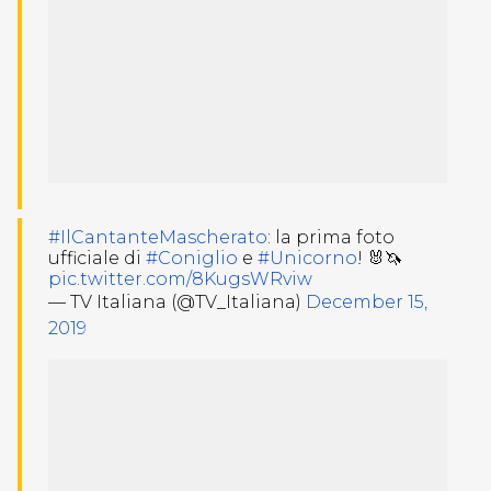
#IlCantanteMascherato
: la prima foto
ufficiale di
#Coniglio
e
#Unicorno
! 🐰🦄
pic.twitter.com/8KugsWRviw
— TV Italiana (@TV_Italiana)
December 15,
2019