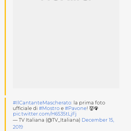
#IlCantanteMascherato
: la prima foto
ufficiale di
#Mostro
e
#Pavone
! 👹🦚
pic.twitter.com/H6S35tLjFj
— TV Italiana (@TV_Italiana)
December 15,
2019