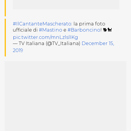
#IlCantanteMascherato
: la prima foto
ufficiale di
#Mastino
e
#Barboncino
! 🐕🐩
pic.twitter.com/mnLzlslIKg
— TV Italiana (@TV_Italiana)
December 15,
2019