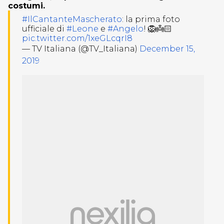
costumi.
#IlCantanteMascherato
: la prima foto
ufficiale di
#Leone
e
#Angelo
! 🦁👼🏻
pic.twitter.com/1xeGLcqrI8
— TV Italiana (@TV_Italiana)
December 15,
2019