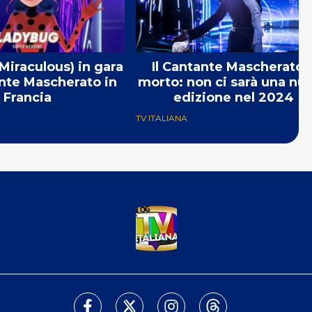
iraculous) in gara
Il Cantante Mascherato 
ante Mascherato in
morto: non ci sarà una nu
Francia
edizione nel 2024
TV ITALIANA