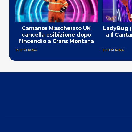
Cantante Mascherato UK
LadyBug (M
cancella esibizione dopo
a Il Cant
l’incendio a Crans Montana
TV ITALIANA
TV ITALIANA