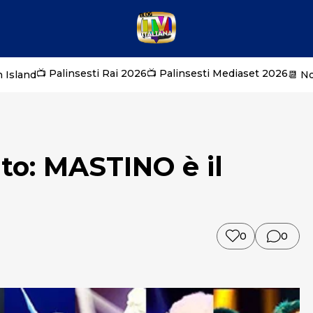
📺 Palinsesti Rai 2026
📺 Palinsesti Mediaset 2026
 Island
📆 N
to: MASTINO è il
0
0