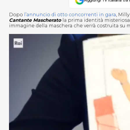
Aggiungi Tv Italiana tra 
Dopo
l’annuncio di otto concorrenti in gara
, Mill
Cantante Mascherato
la prima identità misteriosa 
immagine della maschera che verrà costruita su mis