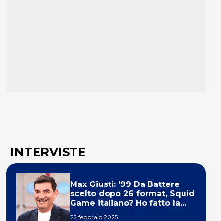
INTERVISTE
Max Giusti: ’99 Da Battere
scelto dopo 26 format, Squid
Game italiano? Ho fatto la
ola!’
22 febbraio 2025