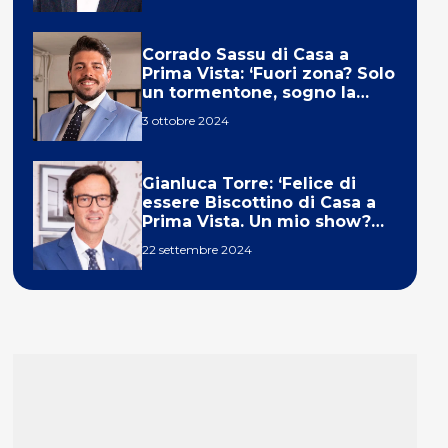
Corrado Sassu di Casa a
Prima Vista: ‘Fuori zona? Solo
un tormentone, sogno la
telecronaca di F1’
3 ottobre 2024
Gianluca Torre: ‘Felice di
essere Biscottino di Casa a
Prima Vista. Un mio show?
Un sogno’
22 settembre 2024