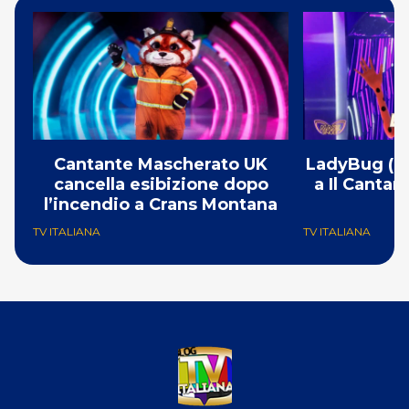
Cantante Mascherato UK
LadyBug (Mi
cancella esibizione dopo
a Il Canta
l’incendio a Crans Montana
F
TV ITALIANA
TV ITALIANA