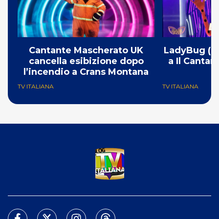
Cantante Mascherato UK
LadyBug (Mi
cancella esibizione dopo
a Il Canta
l’incendio a Crans Montana
F
TV ITALIANA
TV ITALIANA