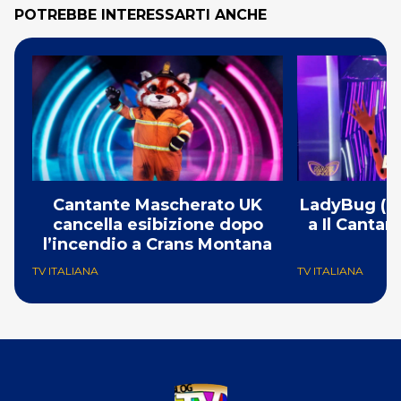
POTREBBE INTERESSARTI ANCHE
Cantante Mascherato UK
LadyBug (Mi
cancella esibizione dopo
a Il Canta
l’incendio a Crans Montana
F
TV ITALIANA
TV ITALIANA