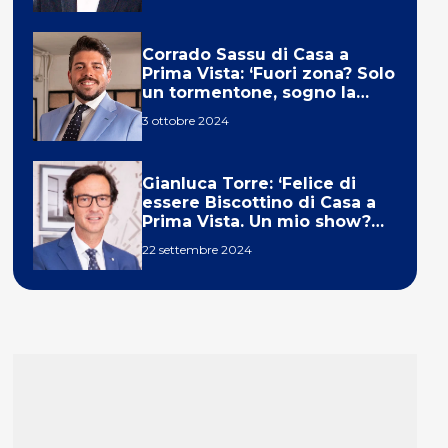
Corrado Sassu di Casa a
Prima Vista: ‘Fuori zona? Solo
un tormentone, sogno la
telecronaca di F1’
3 ottobre 2024
Gianluca Torre: ‘Felice di
essere Biscottino di Casa a
Prima Vista. Un mio show?
Un sogno’
22 settembre 2024