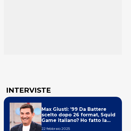
INTERVISTE
Max Giusti: ’99 Da Battere
scelto dopo 26 format, Squid
Game italiano? Ho fatto la
ola!’
22 febbraio 2025