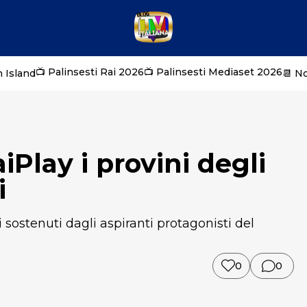
📺 Palinsesti Rai 2026
📺 Palinsesti Mediaset 2026
 Island
📆 N
aiPlay i provini degli
i
 sostenuti dagli aspiranti protagonisti del
0
0