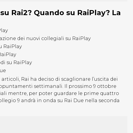
a su Rai2? Quando su RaiPlay? La
Play
azione dei nuovi collegiali su RaiPlay
su RaiPlay
RaiPlay
odi su RaiPlay
Due
ticoli, Rai ha deciso di scaglionare l’uscita dei
 appuntamenti settimanali. Il prossimo 9 ottobre
giali mentre, per poter guardare le prime quattro
Collegio 9 andrà in onda su Rai Due nella seconda