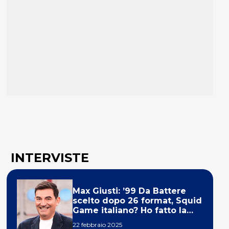
INTERVISTE
Max Giusti: ’99 Da Battere
scelto dopo 26 format, Squid
Game italiano? Ho fatto la
ola!’
22 febbraio 2025