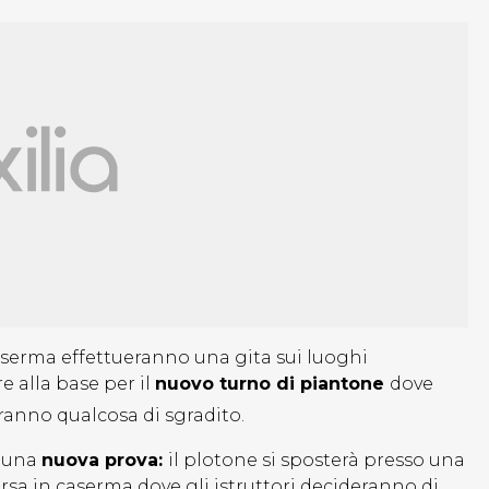
Caserma effettueranno una gita sui luoghi
e alla base per il
nuovo turno di piantone
dove
anno qualcosa di sgradito.
n una
nuova prova:
il plotone si sposterà presso una
corsa in caserma dove gli istruttori decideranno di