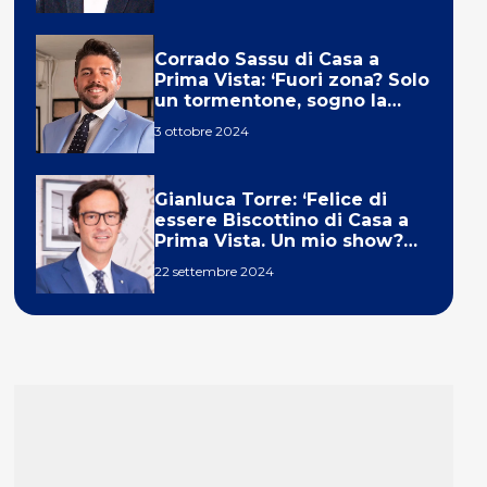
Corrado Sassu di Casa a
Prima Vista: ‘Fuori zona? Solo
un tormentone, sogno la
telecronaca di F1’
3 ottobre 2024
Gianluca Torre: ‘Felice di
essere Biscottino di Casa a
Prima Vista. Un mio show?
Un sogno’
22 settembre 2024