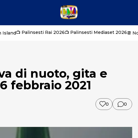
📺 Palinsesti Rai 2026
📺 Palinsesti Mediaset 2026
 Island
📆 N
a di nuoto, gita e
16 febbraio 2021
0
0