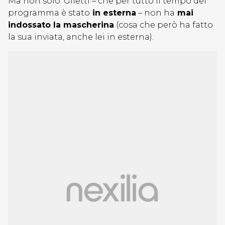
Ma non solo: Giletti – che per tutto il tempo del
programma è stato
in esterna
– non ha
mai
indossato la mascherina
(cosa che però ha fatto
la sua inviata, anche lei in esterna).