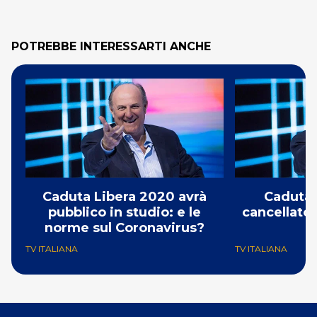
POTREBBE INTERESSARTI ANCHE
Caduta Libera 2020 avrà
Caduta 
pubblico in studio: e le
cancellato: 
norme sul Coronavirus?
TV ITALIANA
TV ITALIANA