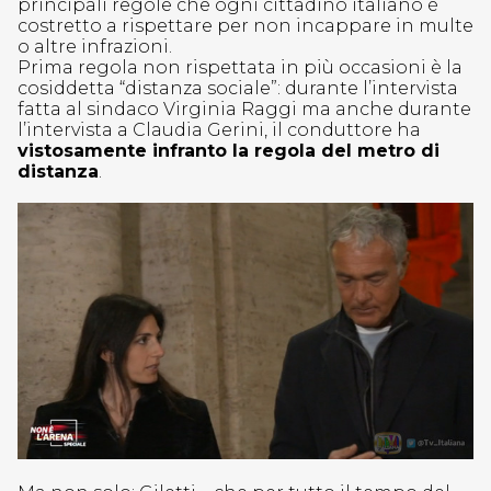
principali regole che ogni cittadino italiano è
costretto a rispettare per non incappare in multe
o altre infrazioni.
Prima regola non rispettata in più occasioni è la
cosiddetta “distanza sociale”: durante l’intervista
fatta al sindaco Virginia Raggi ma anche durante
l’intervista a Claudia Gerini, il conduttore ha
vistosamente infranto la regola del metro di
distanza
.