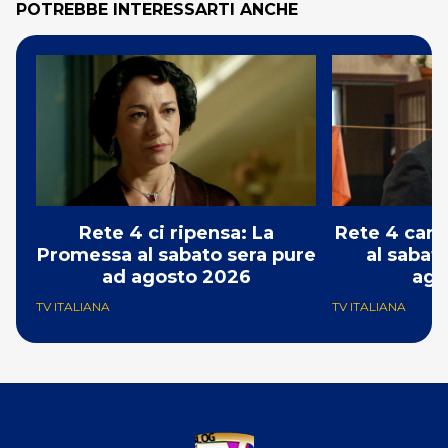
POTREBBE INTERESSARTI ANCHE
Rete 4 ci ripensa: La
Rete 4 canc
Promessa al sabato sera pure
al sabat
ad agosto 2026
ago
TV ITALIANA
TV ITALIANA