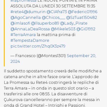
#lapromessa
LE NUOVE PUNTATE IN PRIMA
ASSOLUTA DA LUNEDÌ 30 SETTEMBRE 19:35
#rete4
@dumurin
@CIAfra73
@Federic01996
@AgoCannella
@Chicos___
@SzTuat150482
@imlasofi
@Ilsuperbo89
@Lady_Pirate
@AnnaLaDeaRossa
@MikeleS03
@Gi01992
#TerraAmara
la mattina prima di
#TempestaDamore
pic.twitter.com/Zhq0X3z479
— Francesco (@Montes1301)
September 20,
2024
Il suddetto spostamento creerà delle modifiche a
catena anche in altre fasce orarie. L’approdo de
La Promessa su Rete4 costringerà le repliche di
Terra Amara – in onda in questo slot orario – a
trasferirsi alle ore 08:55. La disavventure di
Çukurova cancelleranno per sempre la messa in
onda di Grand Hotel – Intrighi e Passioni.