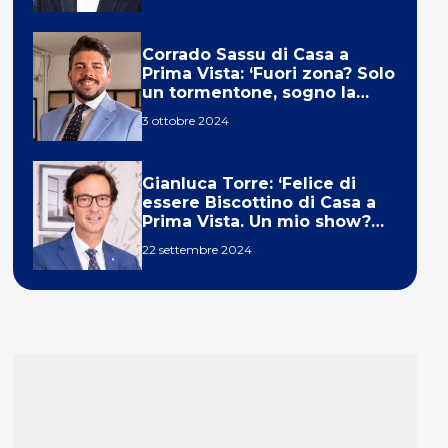
Corrado Sassu di Casa a
Prima Vista: ‘Fuori zona? Solo
un tormentone, sogno la
telecronaca di F1’
3 ottobre 2024
Gianluca Torre: ‘Felice di
essere Biscottino di Casa a
Prima Vista. Un mio show?
Un sogno’
22 settembre 2024