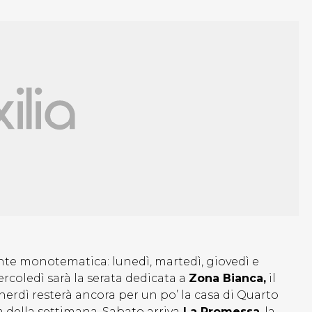
ente monotematica: lunedì, martedì, giovedì e
ercoledì sarà la serata dedicata a
Zona Bianca,
il
enerdì resterà ancora per un po’ la casa di Quarto
m della settimana. Sabato arriva
La Promessa
, la