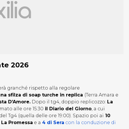
tate 2026
rà granché rispetto alla regolare
na sfilza di soap turche in replica
(Terra Amara e
ta D’Amore.
Dopo il tg4, doppio replicozzo:
La
mato alle ore 15:30
il Diario del Giorno
, a cui
el Tg4 (quella delle ore 19:00). Spazio poi ai
10
n
La Promessa
e a
4 di Sera
con la conduzione di