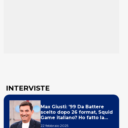
INTERVISTE
Max Giusti: ’99 Da Battere
scelto dopo 26 format, Squid
Game italiano? Ho fatto la
ola!’
22 febbraio 2025