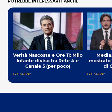
POTREBBE INTERESSARTI ANCHE
Verità Nascoste e Ore 11: Milo
Medias
Infante diviso fra Rete 4 e
mostrato 
Canale 5 (per poco)
di 
TV ITALIANA
TV ITALIANA