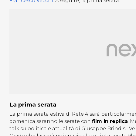
Francesco Vecchi
. A seguire, la prima serata.
La prima serata
La prima serata estiva di Rete 4 sarà particolarm
domenica saranno le serate con
film in replica
. M
talk su politica e attualità di Giuseppe Brindisi. V
Grado che lascerà poi spazio alla quinta serata fil