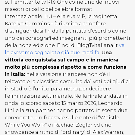
sull’emittente tv Rtè One come uno dei nuovi
maestri di ballo del celebre format
internazionale. Lui – e la sua VIP, la reginetta
Katelyn Cummins – è riuscito a trionfare
distinguendosi fin dalla puntata d’esordio come
uno dei coreografi ed insegnanti più promettenti
della nona edizione. E noi di BlogTvItaliana.it
ve
lo avevamo segnalato già due mesi fa
. U
na
vittoria conquistata sul campo e in maniera
molto più complessa rispetto a come funziona
in Italia:
nella versione irlandese non c’è il
televoto e la classifica costruita dai voti dei giudici
in studio è l’unico parametro per decidere
l’eliminazione settimanale. Nella finale andata in
onda lo scorso sabato 15 marzo 2026, Leonardo
Lini e la sua partner hanno portato in scena due
coreografie: un freestyle sulle note di “Whistle
While You Work” di Rachael Zegler ed uno
showdance a ritmo di “ordinary” di Alex Warren;