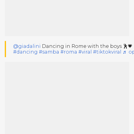
@giadalini
Dancing in Rome with the boys 🕺
#dancing
#samba
#roma
#viral
#tiktokviral
♬ ор