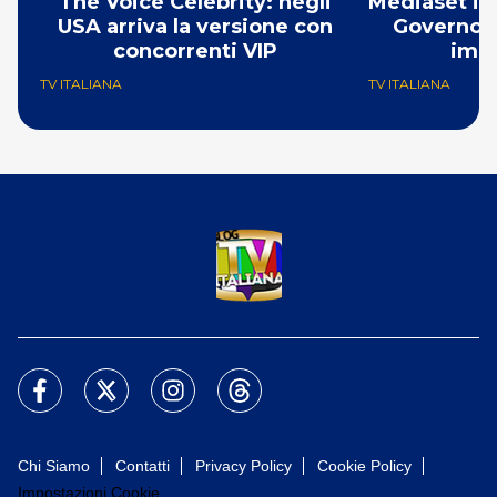
The Voice Celebrity: negli
Mediaset in 
USA arriva la versione con
Governo M
concorrenti VIP
imm
TV ITALIANA
TV ITALIANA
Chi Siamo
Contatti
Privacy Policy
Cookie Policy
Impostazioni Cookie