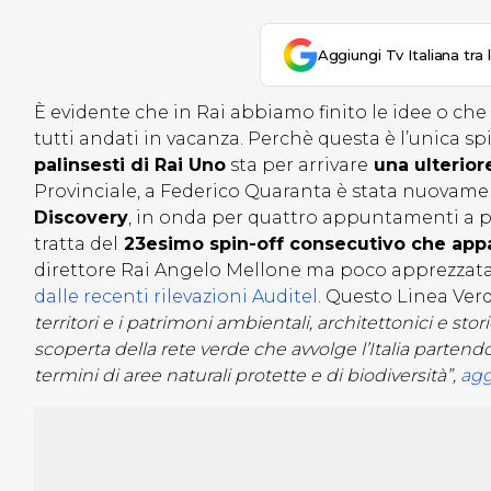
Aggiungi Tv Italiana tra 
È evidente che in Rai abbiamo finito le idee o che g
tutti andati in vacanza. Perchè questa è l’unica s
palinsesti di Rai Uno
sta per arrivare
una ulterior
Provinciale, a Federico Quaranta è stata nuovame
Discovery
, in onda per quattro appuntamenti a p
tratta del
23esimo spin-off consecutivo che appa
direttore Rai Angelo Mellone ma poco apprezzata 
dalle recenti rilevazioni Auditel
. Questo Linea Ver
territori e i patrimoni ambientali, architettonici e sto
scoperta della rete verde che avvolge l’Italia parten
termini di aree naturali protette e di biodiversità”,
agg