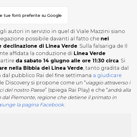
le tue fonti preferite su Google
li autori in servizio in quel di Viale Mazzini siano
piegazione possibile davanti al fatto che
nei
e declinazione di Linea Verde
. Sulla falsariga de Il
nte affidata la conduzione di
Linea Verde
artire
da sabato 14 giugno alle ore 11:30 circa
. Si
re nella Bibbia dei Linea Verde
, tanto gradita dal
dal pubblico Rai del fine settimana
a giudicare
de Discovery si propone come un “
viaggio attraverso i
rici del nostro Paese
” (spiega Rai Play) e che “
andrà alla
do dal Piemonte, regione che detiene il primato in
iunge la pagina Facebook
.