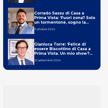
Corrado Sassu di Casa a
Prima Vista: ‘Fuori zona? Solo
un tormentone, sogno la
telecronaca di F1’
3 ottobre 2024
Gianluca Torre: ‘Felice di
essere Biscottino di Casa a
Prima Vista. Un mio show?
Un sogno’
22 settembre 2024