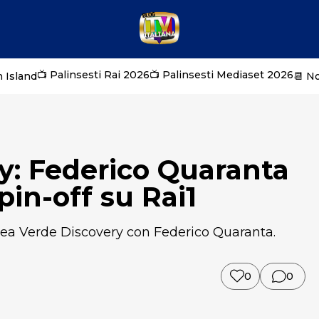
📺 Palinsesti Rai 2026
📺 Palinsesti Mediaset 2026
 Island
📆 N
y: Federico Quaranta
in-off su Rai1
inea Verde Discovery con Federico Quaranta.
0
0