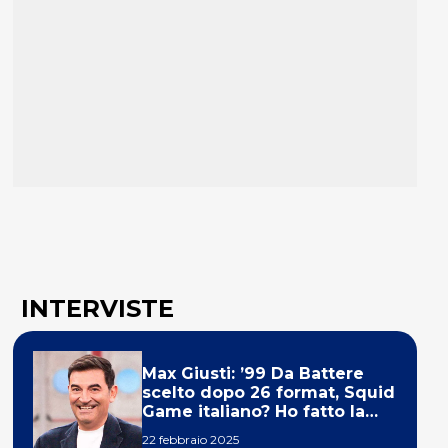
INTERVISTE
Max Giusti: ’99 Da Battere
scelto dopo 26 format, Squid
Game italiano? Ho fatto la
ola!’
22 febbraio 2025