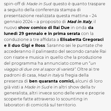
spin-off di
Made in Sud
: questo è quanto traspare
a seguito della conferenza stampa di
presentazione realizzata questa mattina – 24
gennaio 2024 – a proposito di
Mad in Italy
, il
nuovo
show comico di Rai Due
in onda
da
lunedì 29 gennaio e in prima serata
con la
conduzione a tre affidata a
Elisabetta Gregoraci
e il duo Gigi e Ross
. Saranno sei le puntate che
accederanno il palinsesto del secondo canale Rai
con risate e musica in quello che la produzione
del programma ha annunciato come un “
un
viaggio di due ore al sapor di varietà”
. Oltre ai tre
padroni di casa,
Mad in Italy
si fregia della
presenza di
ben quaranta comici,
alcuni di loro
già visti a
Made in Sud
e in altri show della tv
generalista, altri invece sono delle vere e proprie
scoperte fatte attraverso lo scounting in
laboratori di comicità sul territorio.