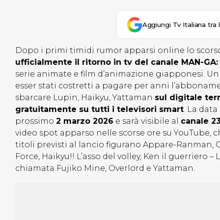
Aggiungi Tv Italiana tra 
Dopo i primi timidi rumor apparsi online lo scor
ufficialmente il ritorno in tv del canale MAN-GA:
serie animate e film d’animazione giapponesi. Un
esser stati costretti a pagare per anni l’abbonam
sbarcare Lupin,
Haikyu, Yattaman
sul digitale te
gratuitamente su tutti i televisori smart
. La data
prossimo
2 marzo 2026
e sarà visibile al
canale 23
video spot apparso nelle scorse ore su YouTube, c
titoli previsti al lancio figurano Appare-Ranman,
Force, Haikyu!! L’asso del volley, Ken il guerriero –
chiamata Fujiko Mine, Overlord e Yattaman.