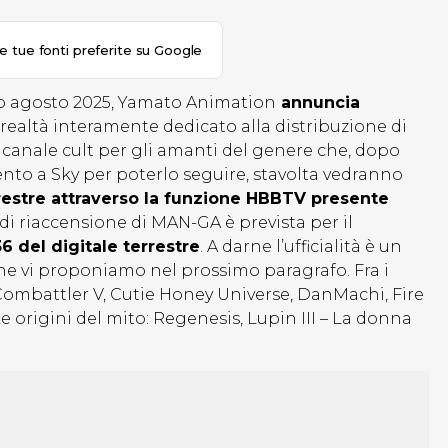
le tue fonti preferite su Google
so agosto 2025, Yamato Animation
annuncia
realtà interamente dedicato alla distribuzione di
 canale cult per gli amanti del genere che, dopo
ento a Sky per poterlo seguire, stavolta vedranno
rrestre attraverso la funzione HBBTV presente
 di riaccensione di MAN-GA è prevista per il
6 del digitale terrestre
. A darne l’ufficialità è un
he vi proponiamo nel prossimo paragrafo. Fra i
 Combattler V, Cutie Honey Universe, DanMachi, Fire
 Le origini del mito: Regenesis, Lupin III – La donna