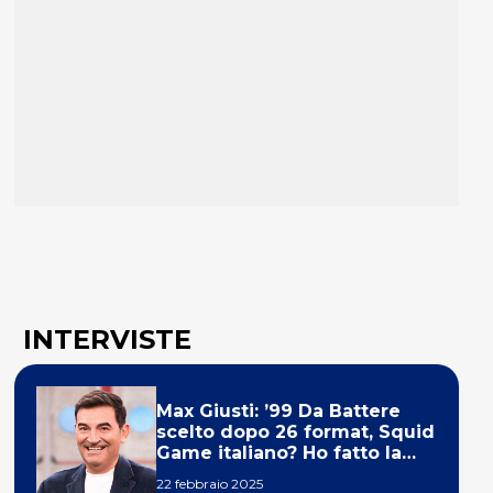
INTERVISTE
Max Giusti: ’99 Da Battere
scelto dopo 26 format, Squid
Game italiano? Ho fatto la
ola!’
22 febbraio 2025