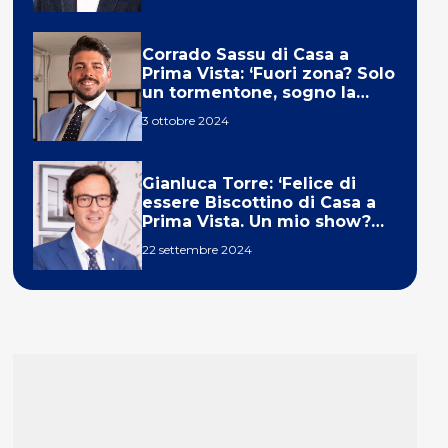
Corrado Sassu di Casa a
Prima Vista: ‘Fuori zona? Solo
un tormentone, sogno la
telecronaca di F1’
3 ottobre 2024
Gianluca Torre: ‘Felice di
essere Biscottino di Casa a
Prima Vista. Un mio show?
Un sogno’
22 settembre 2024