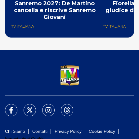
Sanremo 2027: De Martino
Fiorella
cancella e riscrive Sanremo
giudice di 
Giovani
TV ITALIANA
TV ITALIANA
Chi Siamo
Contatti
Privacy Policy
Cookie Policy
Impostazioni Cookie