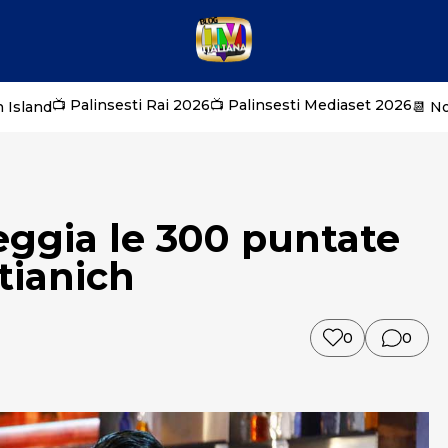
📺 Palinsesti Rai 2026
📺 Palinsesti Mediaset 2026
 Island
📆 N
teggia le 300 puntate
stianich
0
0