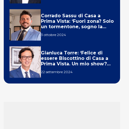
Corrado Sassu di Casa a
Prima Vista: ‘Fuori zona? Solo
un tormentone, sogno la
telecronaca di F1’
3 ottobre 2024
Gianluca Torre: ‘Felice di
essere Biscottino di Casa a
Prima Vista. Un mio show?
Un sogno’
22 settembre 2024