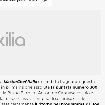
le tue fonti preferite su Google
 a
MasterChef Italia
un ambito traguardo: questa
 in prima visione assoluta
la puntata numero 300
to da Bruno Barbieri, Antonino Cannavacciuolo e
la masterclass si riempirà di sorprese e sfide
a sarà certamente
il ritorno nel programma di Joe