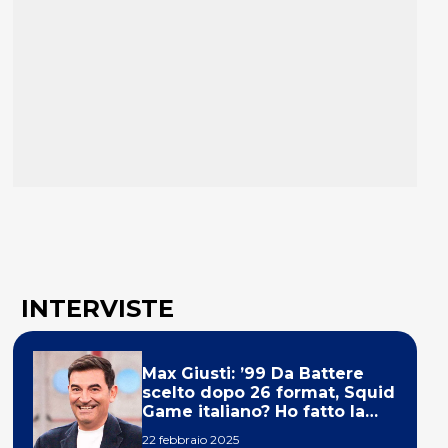
INTERVISTE
Max Giusti: ’99 Da Battere
scelto dopo 26 format, Squid
Game italiano? Ho fatto la
ola!’
22 febbraio 2025