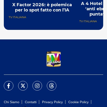
A 4 Hotel i
X Factor 2026: è polemica
‘anti ebre
per lo spot fatto con l’IA
puntat
TV ITALIANA
TV ITALIANA
Chi Siamo
Contatti
Privacy Policy
Cookie Policy