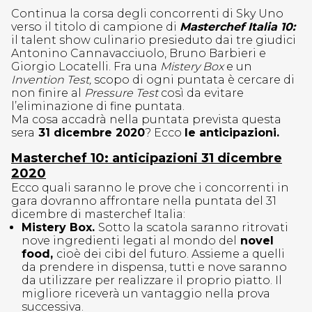
Continua la corsa degli concorrenti di Sky Uno
verso il titolo di campione di
Masterchef Italia 10:
il talent show culinario presieduto dai tre giudici
Antonino Cannavacciuolo, Bruno Barbieri e
Giorgio Locatelli. Fra una
Mistery Box
e un
Invention Test,
scopo di ogni puntata è cercare di
non finire al
Pressure Test
così da evitare
l’eliminazione di fine puntata.
Ma cosa accadrà nella puntata prevista questa
sera
31 dicembre 2020
? Ecco
le anticipazioni.
Masterchef 10: anticipazioni 31 dicembre
2020
Ecco quali saranno le prove che i concorrenti in
gara dovranno affrontare nella puntata del 31
dicembre di masterchef Italia:
Mistery Box.
Sotto la scatola saranno ritrovati
nove ingredienti legati al mondo del
novel
food,
cioè dei cibi del futuro. Assieme a quelli
da prendere in dispensa, tutti e nove saranno
da utilizzare per realizzare il proprio piatto. Il
migliore riceverà un vantaggio nella prova
successiva.