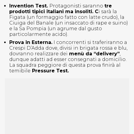
Invention Test.
Protagonisti saranno
tre
prodotti tipici italiani ma insoliti. C
i sarà la
Figata (un formaggio fatto con latte crudo), la
Ciuiga del Banale (un insaccato di rape e suino)
e la Sa Pompia (un agrume dal gusto
particolarmente acido).
Prova in Esterna.
I concorrenti si traferiranno a
Crespi D’Adda dove, divisi in brigata rossa e blu,
dovranno realizzare dei
menù da “delivery”
,
dunque adatti ad esser consegnati a domicilio.
La squadra peggiore di questa prova finirà al
temibile
Pressure Test.