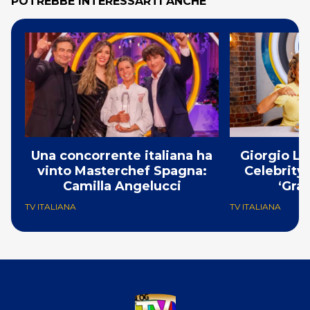
POTREBBE INTERESSARTI ANCHE
Una concorrente italiana ha
Giorgio Lo
vinto Masterchef Spagna:
Celebrity
Camilla Angelucci
‘Gra
TV ITALIANA
TV ITALIANA