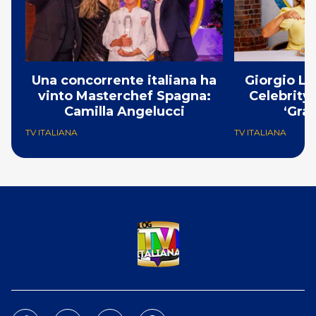
Una concorrente italiana ha
Giorgio Lo
vinto Masterchef Spagna:
Celebrity
Camilla Angelucci
‘Gra
TV ITALIANA
TV ITALIANA