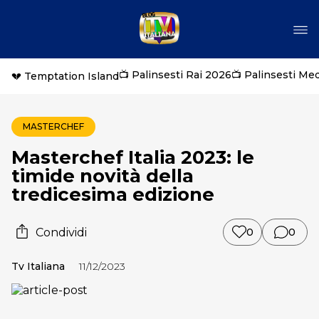
📺 Palinsesti Rai 2026
📺 Palinsesti Me
💔 Temptation Island
MASTERCHEF
Masterchef Italia 2023: le
timide novità della
tredicesima edizione
Condividi
0
0
Tv Italiana
11/12/2023