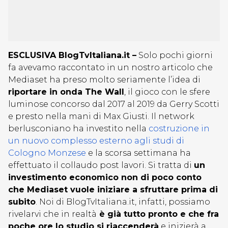
ESCLUSIVA BlogTvItaliana.it –
Solo pochi giorni
fa avevamo raccontato in un nostro articolo che
Mediaset ha preso molto seriamente l’idea di
riportare in onda The Wall
, il gioco con le sfere
luminose concorso dal 2017 al 2019 da Gerry Scotti
e presto nella mani di Max Giusti. Il network
berlusconiano ha investito nella
costruzione in
un nuovo complesso esterno agli studi di
Cologno Monzese
e la scorsa settimana ha
effettuato il collaudo post lavori. Si tratta di
un
investimento economico non di poco conto
che Mediaset vuole iniziare a sfruttare prima di
subito
. Noi di BlogTvItaliana.it, infatti, possiamo
rivelarvi che in realtà
è già tutto pronto e che fra
poche ore lo studio si riaccenderà
e inizierà a