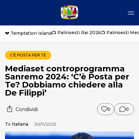
📺 Palinsesti Rai 2026
📺 Palinsesti Me
💔 Temptation Island
C'È POSTA PER TE
Mediaset controprogramma
Sanremo 2024: ‘C’è Posta per
Te? Dobbiamo chiedere alla
De Filippi’
Condividi
0
0
Tv Italiana
30/11/2023