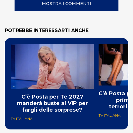
MOSTRA I COMMENTI
POTREBBE INTERESSARTI ANCHE
C’è Posta p
C’è Posta per Te 2027
prima:
manderà buste ai VIP per
terroriz
fargli delle sorprese?
TV ITALIANA
TV ITALIANA