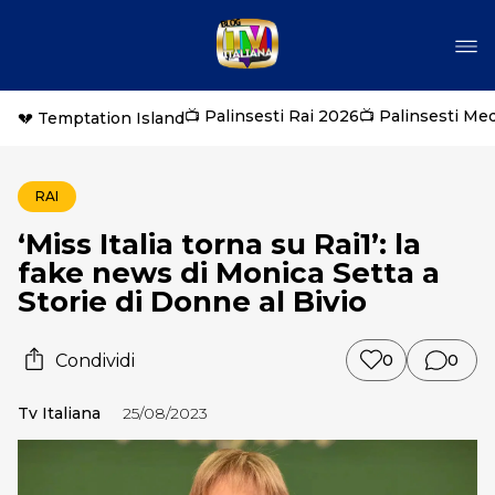
📺 Palinsesti Rai 2026
📺 Palinsesti Me
💔 Temptation Island
RAI
‘Miss Italia torna su Rai1’: la
fake news di Monica Setta a
Storie di Donne al Bivio
Condividi
0
0
Tv Italiana
25/08/2023