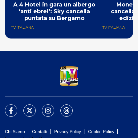
A 4 Hotel in gara un albergo
Money 
‘anti ebrei’: Sky cancella
cancellat
puntata su Bergamo
edizio
TV ITALIANA
TV ITALIANA
Chi Siamo
Contatti
Privacy Policy
Cookie Policy