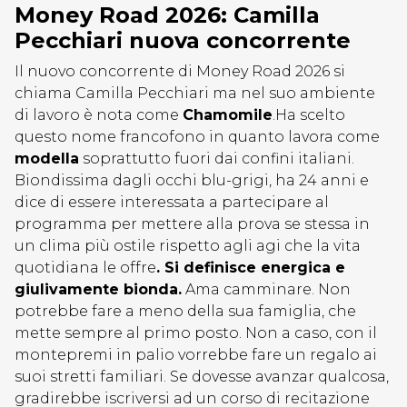
Money Road 2026: Camilla
Pecchiari nuova concorrente
Il nuovo concorrente di Money Road 2026 si
chiama Camilla Pecchiari ma nel suo ambiente
di lavoro è nota come
Chamomile
.Ha scelto
questo nome francofono in quanto lavora come
modella
soprattutto fuori dai confini italiani.
Biondissima dagli occhi blu-grigi, ha 24 anni e
dice di essere interessata a partecipare al
programma per mettere alla prova se stessa in
un clima più ostile rispetto agli agi che la vita
quotidiana le offre
. Si definisce energica e
giulivamente bionda.
Ama camminare. Non
potrebbe fare a meno della sua famiglia, che
mette sempre al primo posto. Non a caso, con il
montepremi in palio vorrebbe fare un regalo ai
suoi stretti familiari. Se dovesse avanzar qualcosa,
gradirebbe iscriversi ad un corso di recitazione