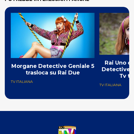
Rai Uno c
Morgane Detective Geniale 5
Detective G
trasloca su Rai Due
Tv tr
TV ITALIANA
TV ITALIANA