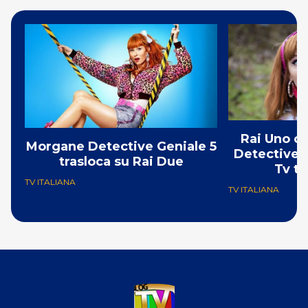
Rai Uno c
Morgane Detective Geniale 5
Detective G
trasloca su Rai Due
Tv tr
TV ITALIANA
TV ITALIANA