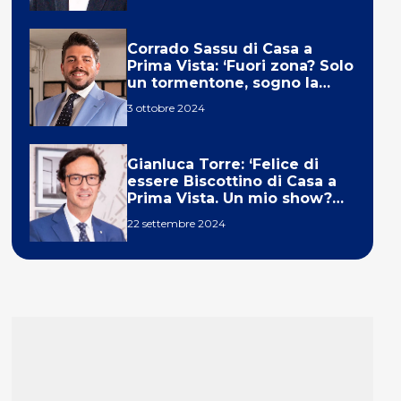
Corrado Sassu di Casa a
Prima Vista: ‘Fuori zona? Solo
un tormentone, sogno la
telecronaca di F1’
3 ottobre 2024
Gianluca Torre: ‘Felice di
essere Biscottino di Casa a
Prima Vista. Un mio show?
Un sogno’
22 settembre 2024