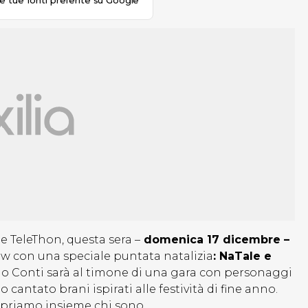
le tue fonti preferite su Google
e TeleThon, questa sera –
domenica 17 dicembre –
w con una speciale puntata natalizia
: NaTale e
rlo Conti sarà al timone di una gara con personaggi
cantato brani ispirati alle festività di fine anno.
copriamo insieme chi sono.