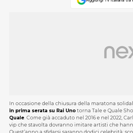
Aggiungi Tv Italiana tra 
In occasione della chiusura della maratona solidal
in prima serata su Rai Uno
torna Tale e Quale Sho
Quale
. Come già accaduto nel 2016 e nel 2022, Ca
vip che stavolta dovranno imitare artisti che hanno 
Quest’anno a sfidarsi saranno dodici celebrità: s