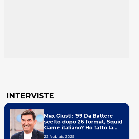
INTERVISTE
Max Giusti: ’99 Da Battere
scelto dopo 26 format, Squid
Game italiano? Ho fatto la
ola!’
22 febbraio 2025