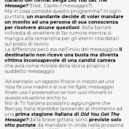
italiano del format belga
Did You Get The
Message?
(trad.,
Capito il messaggio
?).
Ma in cosa consiste questo programma? In ogni
puntata,
un mandante decide di voler mandare
un monito ad una persona di sua conoscenza
per risolvere alcune questioni
: dalla banale
richiesta di smettere di far rumore mentre si
mangia alla ramanzina per gli eterni ritardatari
sul posto di lavoro.
La differenza però sta nell’invio del messaggio
: il
destinatario non riceve una busta ma diventa
vittima inconsapevole di una candid camera
che avrà come morale della storia proprio il
suddetto messaggio.
Ad esempio: un ragazzo finisce in mezzo ad una
rissa fra una madre e le sue tre figlie; messaggio
finale: usa il preservativo se non vuoi ritrovarti in
questa situazione anche tu.
Noi di TV Italiana possiamo aggiungere che
Banijay Italia starebbe lavorando al momento ad
una
prima stagione italiana di
Did You Get The
Message?
dalla breve gittata: sono
previste solo
otto puntate
da mandare in onda nella prossima