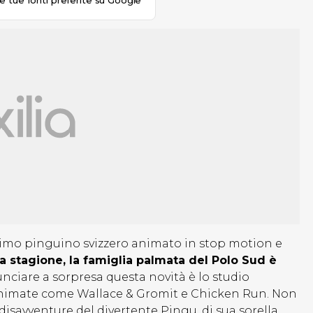
le tue fonti preferite su Google
ssimo pinguino svizzero animato in stop motion e
ma stagione, la famiglia palmata del Polo Sud è
unciare a sorpresa questa novità è lo studio
 animate come Wallace & Gromit e Chicken Run. Non
savventure del divertente Pingu, di sua sorella