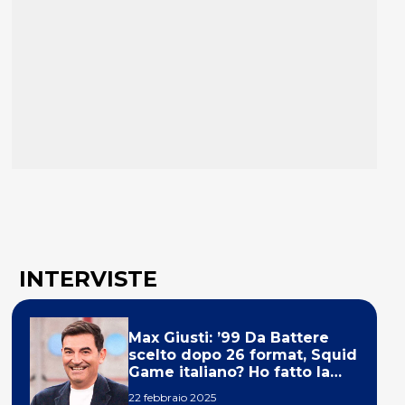
INTERVISTE
Max Giusti: ’99 Da Battere
scelto dopo 26 format, Squid
Game italiano? Ho fatto la
ola!’
22 febbraio 2025