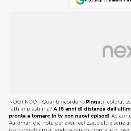
Aggiungi Tv Italiana tra 
NOOT NOOT! Quanti ricordano
Pingu,
il colorati
fatti in plastilina?
A 18 anni di distanza dall’ulti
pronta a tornare in tv con nuovi episodi
. Ad ann
Aardman già nota per aver realizzato altre serie
è ancora chiaro quando saranno pronte le nuove di