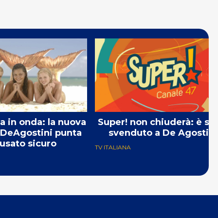
a in onda: la nuova
Super! non chiuderà: è st
 DeAgostini punta
svenduto a De Agostini
’usato sicuro
TV ITALIANA