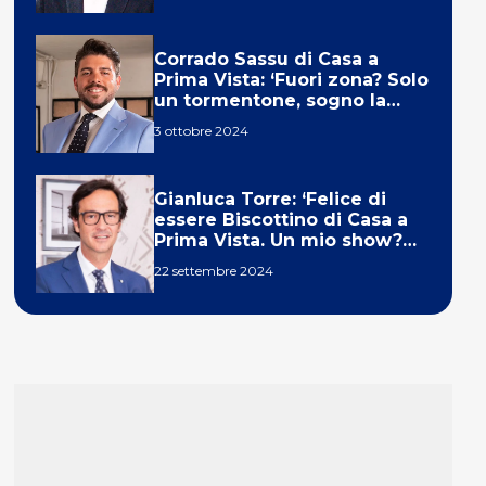
Corrado Sassu di Casa a
Prima Vista: ‘Fuori zona? Solo
un tormentone, sogno la
telecronaca di F1’
3 ottobre 2024
Gianluca Torre: ‘Felice di
essere Biscottino di Casa a
Prima Vista. Un mio show?
Un sogno’
22 settembre 2024