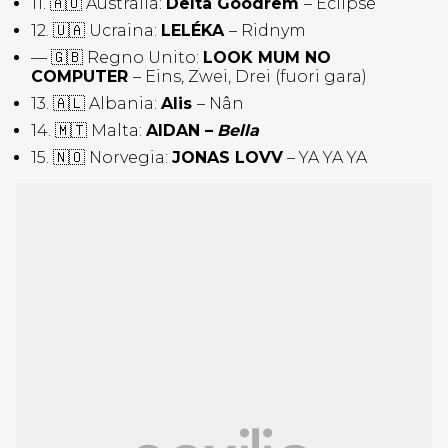
11. 🇦🇺 Australia:
Delta Goodrem
– Eclipse
12. 🇺🇦 Ucraina:
LELÉKA
– Ridnym
— 🇬🇧 Regno Unito:
LOOK MUM NO
COMPUTER
– Eins, Zwei, Drei (fuori gara)
13. 🇦🇱 Albania:
Alis
– Nân
14. 🇲🇹 Malta:
AIDAN –
Bella
15. 🇳🇴 Norvegia:
JONAS LOVV
– YA YA YA