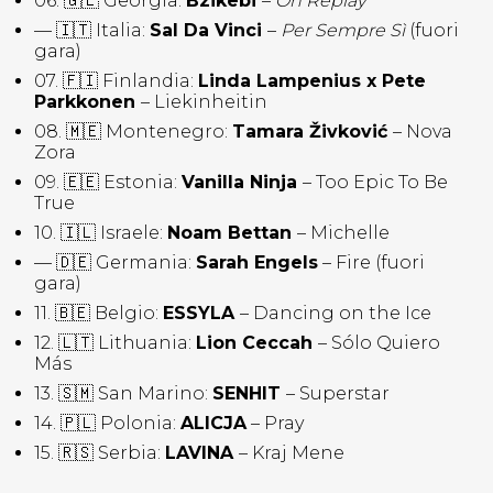
06. 🇬🇪 Georgia:
Bzikebi
–
On Replay
— 🇮🇹 Italia:
Sal Da Vinci
–
Per Sempre Sì
(fuori
gara)
07. 🇫🇮 Finlandia:
Linda Lampenius x Pete
Parkkonen
– Liekinheitin
08. 🇲🇪 Montenegro:
Tamara Živković
– Nova
Zora
09. 🇪🇪 Estonia:
Vanilla Ninja
– Too Epic To Be
True
10. 🇮🇱 Israele:
Noam Bettan
– Michelle
— 🇩🇪 Germania:
Sarah Engels
– Fire (fuori
gara)
11. 🇧🇪 Belgio:
ESSYLA
– Dancing on the Ice
12. 🇱🇹 Lithuania:
Lion Ceccah
– Sólo Quiero
Más
13. 🇸🇲 San Marino:
SENHIT
– Superstar
14. 🇵🇱 Polonia:
ALICJA
– Pray
15. 🇷🇸 Serbia:
LAVINA
– Kraj Mene