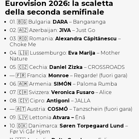
Eurovision 2026: la scaletta
della seconda semifinale
01. 🇧🇬 Bulgaria:
DARA
– Bangaranga
02. 🇦🇿 Azerbaijan:
JIVA
– Just Go
03. 🇷🇴 Romania:
Alexandra Căpitănescu
–
Choke Me
04. 🇱🇺 Lussemburgo:
Eva Marija
– Mother
Nature
05. 🇨🇿 Cechia:
Daniel Zizka
– CROSSROADS
— 🇫🇷 Francia:
Monroe
– Regarde! (fuori gara)
06. 🇦🇲 Armenia:
SIMÓN
– Paloma Rumba
07. 🇨🇭 Svizzera:
Veronica Fusaro
– Alice
08. 🇨🇾 Cipro:
Antigoni
– JALLA
— 🇦🇹 Austria:
COSMÓ
– Tanzschein (fuori gara)
09. 🇱🇻 Lettonia
Atvara –
Ēnā
10. 🇩🇰 Danimarca:
Søren Torpegaard Lund
–
Før Vi Går Hjem