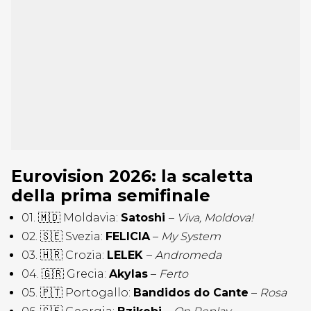
Eurovision 2026: la scaletta
della prima semifinale
01. 🇲🇩 Moldavia:
Satoshi
–
Viva, Moldova!
02. 🇸🇪 Svezia:
FELICIA
–
My System
03. 🇭🇷 Crozia:
LELEK
–
Andromeda
04. 🇬🇷 Grecia:
Akylas
–
Ferto
05. 🇵🇹 Portogallo:
Bandidos do Cante
–
Rosa