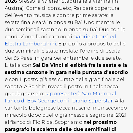
2026
presso la Wiener Stadthalle a Vienna (in
Austria). Come di consueto, Rai darà copertura
dell’evento musicale con tre prime serate: la
serata finale sarà in onda su Rai Uno mentre le
due semifinali saranno in onda su Rai Due con la
conduzione fuori campo di
Gabriele Corsi ed
Elettra Lamborghini
. E proprio a proposito delle
due semifinali, è stato rivelato l’ordine di uscita
dei 35 Paesi in gara per entrambe le due serate.
L’Italia con
Sal Da Vinci si esibirà fra la sesta e la
settima canzone in gara nella puntata d’esordio
e con il posto già assicurato nella gran finale del
sabato. A Senhit invece il posto in finale tocca
guadagnarselo:
rappresenterà San Marino al
fianco di Boy George con il brano Superstar
. Alla
cantante bolognese tocca riuscire in un secondo
miracolo dopo quello già messo a segno nel 2021
al fianco di Flo Rida. Scopriamo
nel prossimo
paragrafo la scaletta delle due semifinali di