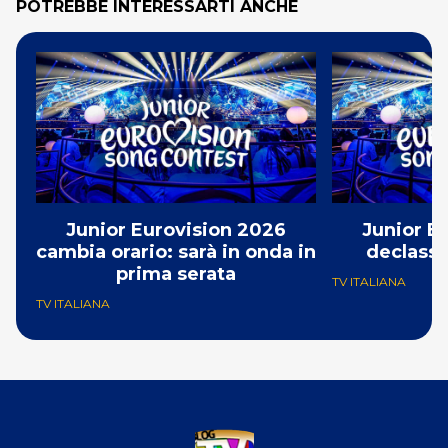
POTREBBE INTERESSARTI ANCHE
Junior Eurovision 2026
Junior E
cambia orario: sarà in onda in
declassa
prima serata
TV ITALIANA
TV ITALIANA