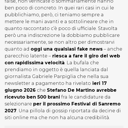
false, non verificate o sommariamente hanno
ben poco di concreto. In quei rari casi in cui le
pubblichiamo, però, ci teniamo sempre a
mettere le mani avanti e a sottolineare che in
quanto raccontato c’è poco di ufficiale. Stavolta
però una indiscrezione la dobbiamo pubblicare
necessariamente, se non altro per dimostrarvi
quanto ad
oggi una qualsiasi fake news
– anche
parecchio latente –
riesca a fare il giro del web
con rapidissima velocità
. La bufala che
prendiamo in oggetto è quella lanciata dal
giornalista Gabriele Parpiglia che nella sua
newsletter a pagamento ha rivelato
ieri 17
giugno 2026
che
Stefano De Martino avrebbe
ricevuto ben 500 brani
fra le candidature da
selezionare
per il prossimo Festival di Sanremo
2027
. Una pillola di gossip riportata da decine di
siti online ma che non ha alcuna credibilità.