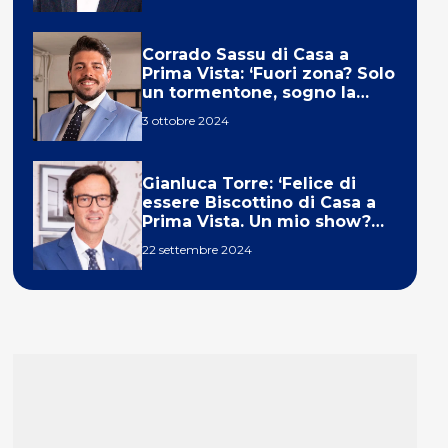
Corrado Sassu di Casa a
Prima Vista: ‘Fuori zona? Solo
un tormentone, sogno la
telecronaca di F1’
3 ottobre 2024
Gianluca Torre: ‘Felice di
essere Biscottino di Casa a
Prima Vista. Un mio show?
Un sogno’
22 settembre 2024