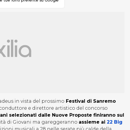
le tue fonti preferite su Google
adeus in vista del prossimo
Festival di Sanremo
 conduttore e direttore artistico del concorso
rani selezionati dalle Nuove Proposte finiranno sul
lità di Giovani ma gareggeranno
assieme ai
22 Big
bizioni musicali a 28 nelle serate più calde della