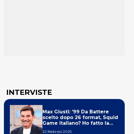
INTERVISTE
Max Giusti: ’99 Da Battere
scelto dopo 26 format, Squid
Game italiano? Ho fatto la
ola!’
22 febbraio 2025