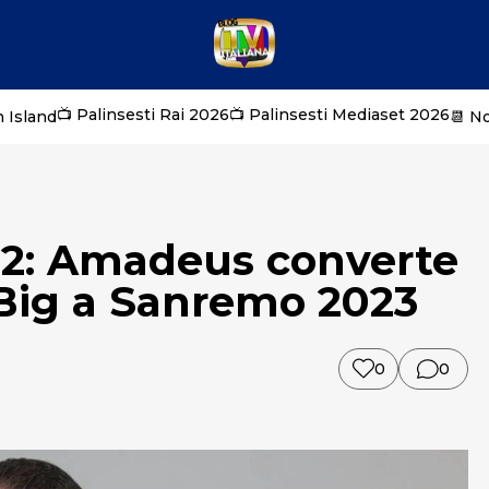
📺 Palinsesti Rai 2026
📺 Palinsesti Mediaset 2026
 Island
📆 N
22: Amadeus converte
 Big a Sanremo 2023
0
0