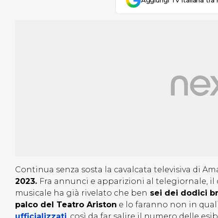
Aggiungi Tv Italiana tra 
Continua senza sosta la cavalcata televisiva di Am
2023.
Fra annunci e apparizioni al telegiornale, il
musicale ha già rivelato che ben
sei dei dodici b
palco del Teatro Ariston
e lo faranno non in qua
ufficializzati
, così da far salire il numero delle esi