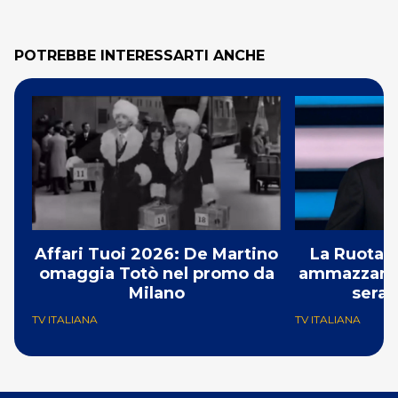
POTREBBE INTERESSARTI ANCHE
Affari Tuoi 2026: De Martino
La Ruota d
omaggia Totò nel promo da
ammazzando 
Milano
serat
TV ITALIANA
TV ITALIANA