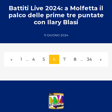
Battiti Live 2024: a Molfetta il
palco delle prime tre puntate
con Ilary Blasi
11 GIUGNO 2024
«
1
...
4
5
6
7
8
...
34
»