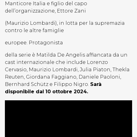
Manticore Italia e figlio del capo
dell’organizzazione, Ettore Zani
(Maurizio Lombardi), in lotta per la supremazia
contro le altre famiglie
europee. Protagonista
della serie è Matilda De Angelis affiancata da un
cast internazionale che include Lorenzo
Cervasio, Maurizio Lombardi, Julia Piaton, Thekla
Reuten, Giordana Faggiano, Daniele Paoloni,
Bernhard Schütz e Filippo Nigro.
Sarà
disponibile dal
10 ottobre 2024.