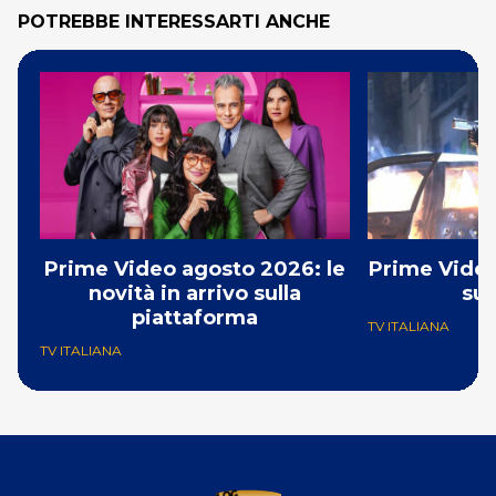
POTREBBE INTERESSARTI ANCHE
Prime Video agosto 2026: le
Prime Video
novità in arrivo sulla
su
piattaforma
TV ITALIANA
TV ITALIANA