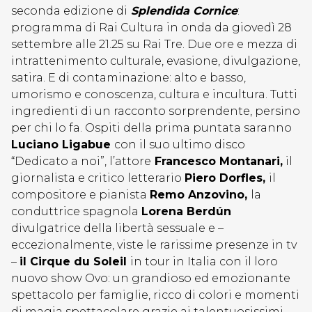
seconda edizione di
Splendida Cornice
:
programma di Rai Cultura in onda da giovedì 28
settembre alle 21.25 su Rai Tre. Due ore e mezza di
intrattenimento culturale, evasione, divulgazione,
satira. E di contaminazione: alto e basso,
umorismo e conoscenza, cultura e incultura. Tutti
ingredienti di un racconto sorprendente, persino
per chi lo fa. Ospiti della prima puntata saranno
Luciano Ligabue
con il suo ultimo disco
“Dedicato a noi”, l’attore
Francesco Montanari,
il
giornalista e critico letterario
Piero Dorfles,
il
compositore e pianista
Remo Anzovino,
la
conduttrice spagnola
Lorena Berdún
divulgatrice della libertà sessuale e –
eccezionalmente, viste le rarissime presenze in tv
–
il Cirque du Soleil
in tour in Italia con il loro
nuovo show Ovo: un grandioso ed emozionante
spettacolo per famiglie, ricco di colori e momenti
di magia spettacolare grazie ai talentuosissimi