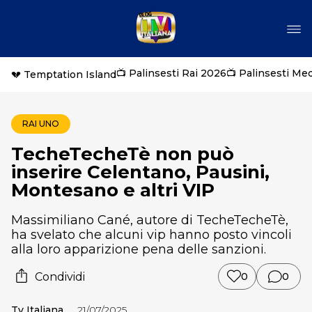
📺 Palinsesti Rai 2026
📺 Palinsesti Me
💔 Temptation Island
RAI UNO
TecheTecheTè non può
inserire Celentano, Pausini,
Montesano e altri VIP
Massimiliano Cané, autore di TecheTecheTè,
ha svelato che alcuni vip hanno posto vincoli
alla loro apparizione pena delle sanzioni.
Condividi
0
0
Tv Italiana
21/07/2025