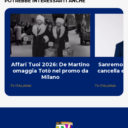
POTREBBE INTERESSARTI ANCHE
Affari Tuoi 2026: De Martino
Sanremo 2
omaggia Totò nel promo da
cancella e 
Milano
G
TV ITALIANA
TV ITALIANA