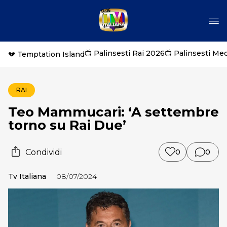
📺 Palinsesti Rai 2026
📺 Palinsesti Me
💔 Temptation Island
RAI
Teo Mammucari: ‘A settembre
torno su Rai Due’
Condividi
0
0
Tv Italiana
08/07/2024