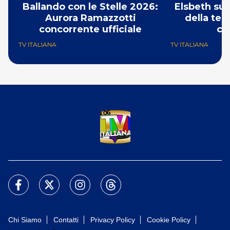
Ballando con le Stelle 2026:
Elsbeth su 
Aurora Ramazzotti
della ter
concorrente ufficiale
cr
TV ITALIANA
TV ITALIANA
Chi Siamo
Contatti
Privacy Policy
Cookie Policy