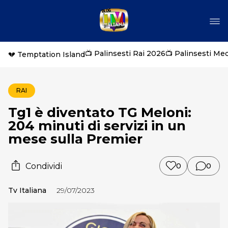
📺 Palinsesti Rai 2026
📺 Palinsesti Me
💔 Temptation Island
RAI
Tg1 è diventato TG Meloni:
204 minuti di servizi in un
mese sulla Premier
Condividi
0
0
Tv Italiana
29/07/2023