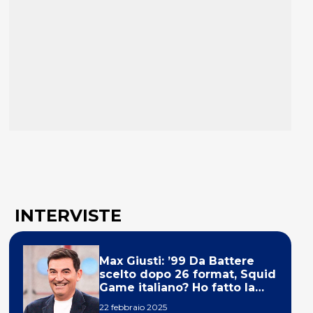
INTERVISTE
Max Giusti: ’99 Da Battere
scelto dopo 26 format, Squid
Game italiano? Ho fatto la
ola!’
22 febbraio 2025