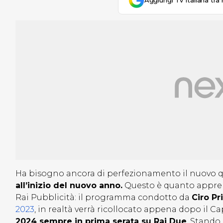
Aggiungi Tv Italiana tra 
Ha bisogno ancora di perfezionamento il nuovo q
all’inizio del nuovo anno.
Questo è quanto apprend
Rai Pubblicità: il programma condotto da
Ciro Pr
2023
, in realtà verrà ricollocato appena dopo il 
2024 sempre in prima serata su Rai Due
. Stando 