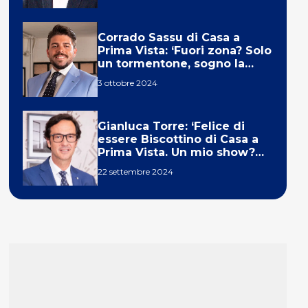
Corrado Sassu di Casa a
Prima Vista: ‘Fuori zona? Solo
un tormentone, sogno la
telecronaca di F1’
3 ottobre 2024
Gianluca Torre: ‘Felice di
essere Biscottino di Casa a
Prima Vista. Un mio show?
Un sogno’
22 settembre 2024