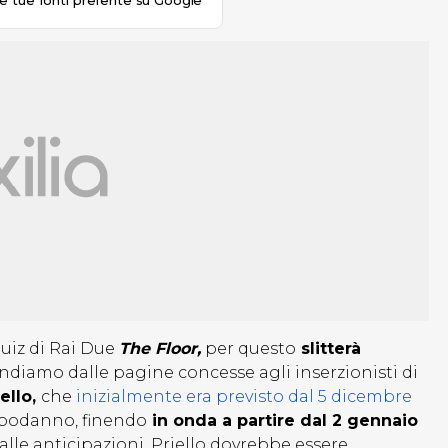
le tue fonti preferite su Google
uiz di Rai Due
The Floor,
per questo
slitterà
iamo dalle pagine concesse agli inserzionisti di
iello,
che
inizialmente era previsto dal 5 dicembre
Capodanno, finendo
in onda a partire dal 2 gennaio
alle anticipazioni, Priello dovrebbe essere