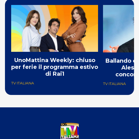
UnoMattina Weekly: chiuso
Ballando co
per ferie il programma estivo
Aless
di Rai1
concorr
TV ITALIANA
TV ITALIANA