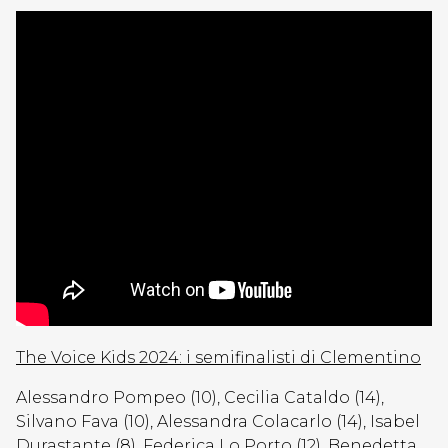
The Voice Kids 2024: i semifinalisti di Clementino
Alessandro Pompeo (10), Cecilia Cataldo (14),
Silvano Fava (10), Alessandra Colacarlo (14), Isabel
Durastante (8), Federica Lo Porto (12), Benedetta