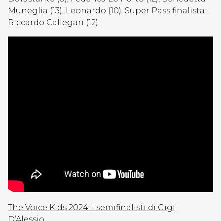
Muneglia (13), Leonardo (10). Super Pass finalista:
Riccardo Callegari (12).
The Voice Kids 2024: i semifinalisti di Gigi
D’Alessio