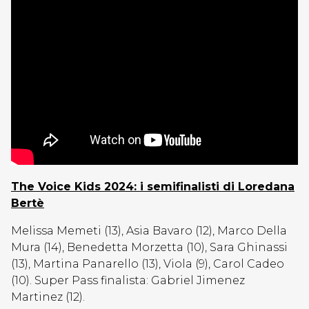
The Voice Kids 2024: i semifinalisti di Loredana
Bertè
Melissa Memeti (13), Asia Bavaro (12), Marco Della
Mura (14), Benedetta Morzetta (10), Sara Ghinassi
(13), Martina Panarello (13), Viola (9), Carol Cadeo
(10). Super Pass finalista: Gabriel Jimenez
Martinez (12).