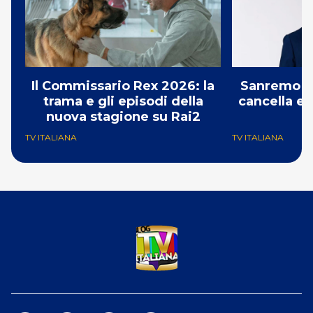
Il Commissario Rex 2026: la
Sanremo 2
trama e gli episodi della
cancella e 
nuova stagione su Rai2
G
TV ITALIANA
TV ITALIANA