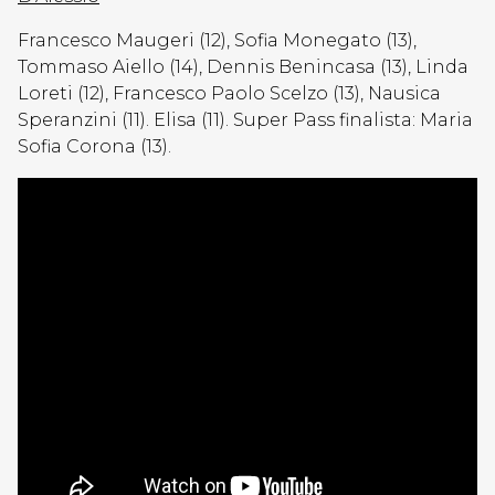
Francesco Maugeri (12), Sofia Monegato (13),
Tommaso Aiello (14), Dennis Benincasa (13), Linda
Loreti (12), Francesco Paolo Scelzo (13), Nausica
Speranzini (11). Elisa (11). Super Pass finalista: Maria
Sofia Corona (13).