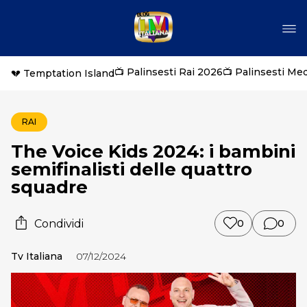
📺 Palinsesti Rai 2026
📺 Palinsesti Me
💔 Temptation Island
RAI
The Voice Kids 2024: i bambini
semifinalisti delle quattro
squadre
Condividi
0
0
Tv Italiana
07/12/2024