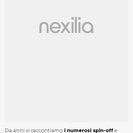
Da anni vi raccontiamo
i numerosi spin-off
e