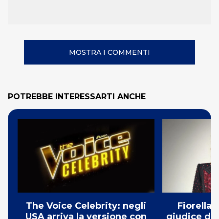
MOSTRA I COMMENTI
POTREBBE INTERESSARTI ANCHE
The Voice Celebrity: negli
Fiorella
USA arriva la versione con
giudice di 