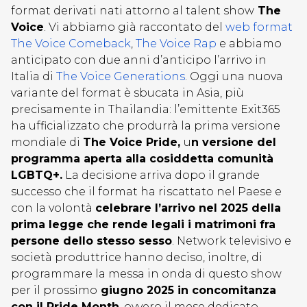
format derivati nati attorno al talent show
The
Voice
. Vi abbiamo già raccontato del
web format
The Voice Comeback
,
The Voice Rap
e abbiamo
anticipato con due anni d’anticipo l’arrivo in
Italia di
The Voice Generations
. Oggi una nuova
variante del format è sbucata in Asia, più
precisamente in Thailandia: l’emittente Exit365
ha ufficializzato che produrrà la prima versione
mondiale di
The Voice Pride,
u
n versione del
programma aperta alla cosiddetta comunità
LGBTQ+.
La decisione arriva dopo il grande
successo che il format ha riscattato nel Paese e
con la volontà
celebrare l’arrivo nel 2025 della
prima legge che rende legali i matrimoni fra
persone dello stesso sesso
. Network televisivo e
società produttrice hanno deciso, inoltre, di
programmare la messa in onda di questo show
per il prossimo
giugno 2025 in concomitanza
con il Pride Month
, ovvero il mese dedicato