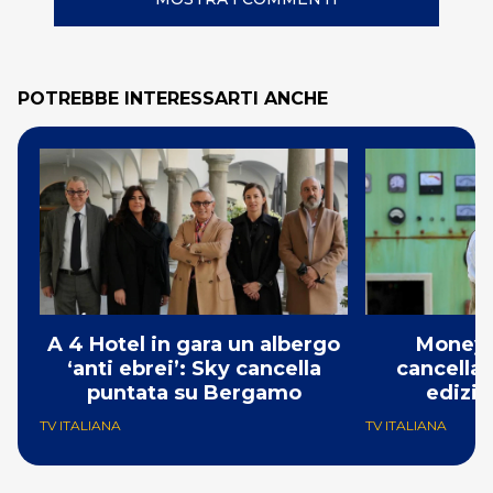
POTREBBE INTERESSARTI ANCHE
A 4 Hotel in gara un albergo
Money 
‘anti ebrei’: Sky cancella
cancellat
puntata su Bergamo
edizio
TV ITALIANA
TV ITALIANA