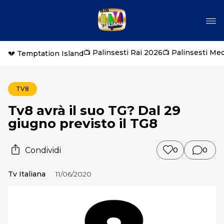
📺 Palinsesti Rai 2026
📺 Palinsesti Me
💔 Temptation Island
TV8
Tv8 avrà il suo TG? Dal 29
giugno previsto il TG8
Condividi
0
0
Tv Italiana
11/06/2020