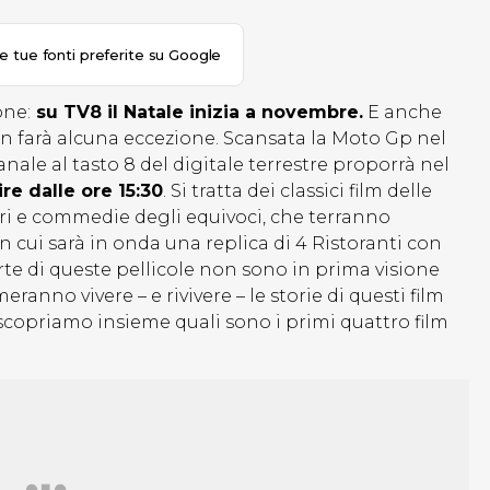
le tue fonti preferite su Google
one:
su TV8 il Natale inizia a novembre.
E anche
non farà alcuna eccezione. Scansata la Moto Gp nel
canale al tasto 8 del digitale terrestre proporrà nel
ire dalle ore 15:30
. Si tratta dei classici film delle
ori e commedie degli equivoci, che terranno
 in cui sarà in onda una replica di 4 Ristoranti con
e di queste pellicole non sono in prima visione
anno vivere – e rivivere – le storie di questi film
 scopriamo insieme quali sono i primi quattro film