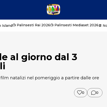
📺 Palinsesti Rai 2026
📺 Palinsesti Mediaset 2026
 Island
📆 N
le al giorno dal 3
li
lm natalizi nel pomeriggio a partire dalle ore
0
0