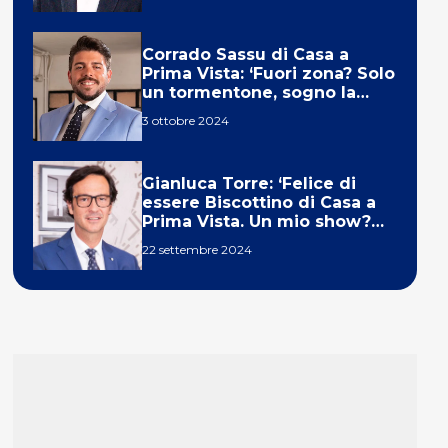
Corrado Sassu di Casa a
Prima Vista: ‘Fuori zona? Solo
un tormentone, sogno la
telecronaca di F1’
3 ottobre 2024
Gianluca Torre: ‘Felice di
essere Biscottino di Casa a
Prima Vista. Un mio show?
Un sogno’
22 settembre 2024