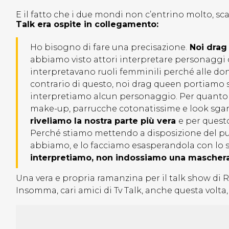
E il fatto che i due mondi non c’entrino molto, sc
Talk era ospite in collegamento:
Ho bisogno di fare una precisazione.
Noi drag 
abbiamo visto attori interpretare personaggi c
interpretavano ruoli femminili perché alle don
contrario di questo, noi drag queen portiamo s
interpretiamo alcun personaggio. Per quanto 
make-up, parrucche cotonatissime e look sgar
riveliamo la nostra parte più vera
e per quest
Perché stiamo mettendo a disposizione del pu
abbiamo, e lo facciamo esasperandola con lo s
interpretiamo, non indossiamo una maschera c
Una vera e propria ramanzina per il talk show di Ra
Insomma, cari amici di Tv Talk, anche questa volta, 