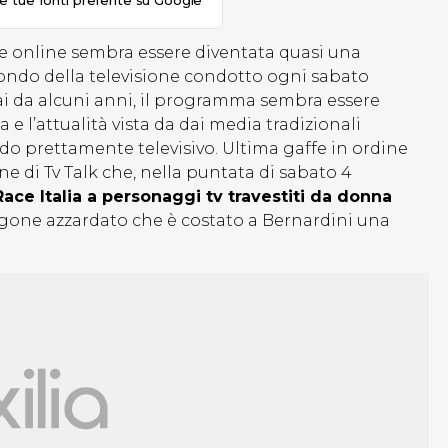
le tue fonti preferite su Google
r e online sembra essere diventata quasi una
mondo della televisione condotto ogni sabato
i da alcuni anni, il programma sembra essere
 e l’attualità vista da dai media tradizionali
do prettamente televisivo. Ultima gaffe in ordine
ne di Tv Talk che, nella puntata di sabato 4
ace Italia a personaggi tv travestiti da donna
agone azzardato che è costato a Bernardini una