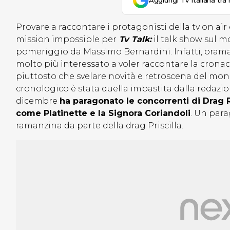
Aggiungi Tv Italiana tra 
Provare a raccontare i protagonisti della tv on ai
mission impossible per
Tv Talk:
il talk show sul 
pomeriggio da Massimo Bernardini. Infatti, orama
molto più interessato a voler raccontare la cronaca
piuttosto che svelare novità e retroscena del mon
cronologico è stata quella imbastita dalla redazio
dicembre
ha paragonato le concorrenti di Drag R
come Platinette e la Signora Coriandoli
. Un par
ramanzina da parte della drag Priscilla.