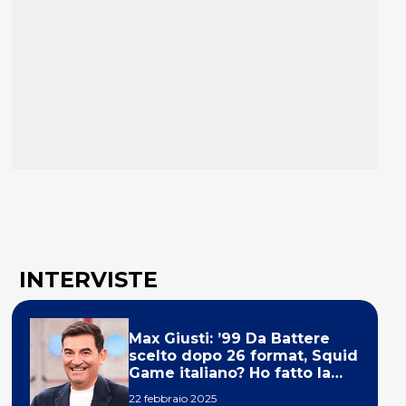
INTERVISTE
Max Giusti: ’99 Da Battere
scelto dopo 26 format, Squid
Game italiano? Ho fatto la
ola!’
22 febbraio 2025