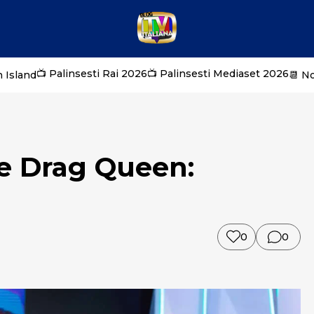
📺 Palinsesti Rai 2026
📺 Palinsesti Mediaset 2026
 Island
📆 N
le Drag Queen:
0
0