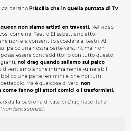
alda persino
Priscilla che in quella puntata di Tv
queen non siamo artisti en travesti.
Nel video
osì come nel Teatro Elisabettiano attori
ne non era consentito accedere ai teatri. Al
ul palco una nostra parte vera, intima, non
possa essere contraddittorio con tutto questo
gianti,
noi drag quando saliamo sul palco
o diventiamo anche intimamente vulnerabili.
bblico una parte femminile, che noi tutti
pettacolo. Ma è qualcosa di vero:
non
ome fanno gli attori comici o i trasformisti.
i3 dalla padrona di casa di Drag Race Italia.
“
nun facit strunzat
“.