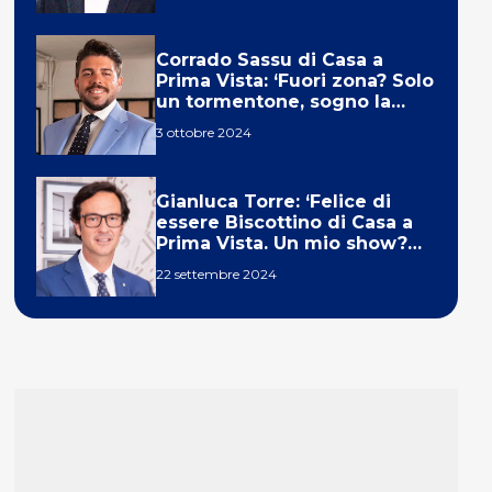
Corrado Sassu di Casa a
Prima Vista: ‘Fuori zona? Solo
un tormentone, sogno la
telecronaca di F1’
3 ottobre 2024
Gianluca Torre: ‘Felice di
essere Biscottino di Casa a
Prima Vista. Un mio show?
Un sogno’
22 settembre 2024