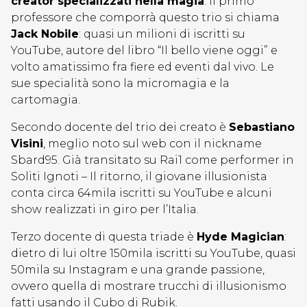
creator specializzati nella magia
. Il primo
professore che comporrà questo trio si chiama
Jack Nobile
: quasi un milioni di iscritti su
YouTube, autore del libro “Il bello viene oggi” e
volto amatissimo fra fiere ed eventi dal vivo. Le
sue specialità sono la micromagia e la
cartomagia.
Secondo docente del trio dei creato è
Sebastiano
Visini
, meglio noto sul web con il nickname
Sbard95. Già transitato su Rai1 come performer in
Soliti Ignoti – Il ritorno, il giovane illusionista
conta circa 64mila iscritti su YouTube e alcuni
show realizzati in giro per l’Italia.
Terzo docente di questa triade è
Hyde Magician
:
dietro di lui oltre 150mila iscritti su YouTube, quasi
50mila su Instagram e una grande passione,
ovvero quella di mostrare trucchi di illusionismo
fatti usando il Cubo di Rubik.